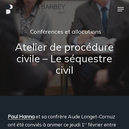
Passer
Men
au
contenu
Ferme
principal
le
Conférences et allocutions
menu
Atelier de procédure
civile – Le séquestre
civil
Paul Hanna
et sa confrère Aude Longet-Cornuz
ont été conviés à animer ce jeudi 1
février entre
er