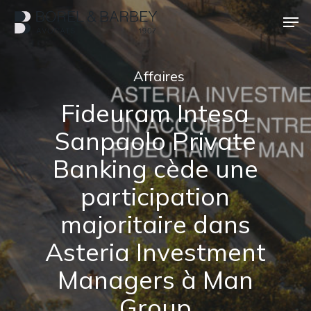
Passer
Men
au
contenu
Ferme
principal
le
Affaires
menu
Fideuram Intesa
Sanpaolo Private
Banking cède une
participation
majoritaire dans
Asteria Investment
Managers à Man
Group