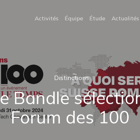
Activités
Équipe
Étude
Actualités
Distinctions
 Bandle sélectio
Forum des 100