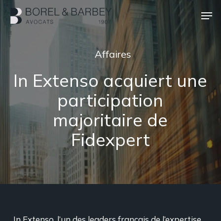
Passer
Men
au
contenu
Ferme
principal
le
Affaires
menu
In Extenso acquiert une
participation
majoritaire de
Fidexpert
In Extenso, l’un des leaders français de l’expertise