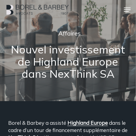
Passer
Men
au
contenu
Ferme
principal
le
Affaires
menu
Nouvel investissement
de Highland Europe
dans NexThink SA
Borel & Barbey a assisté
Highland Europe
dans le
cadre d’un tour de financement supplémentaire de