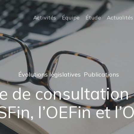
Activités
Équipe
Étude
Actualités
Évolutions législatives
Publications
 de consultation 
SFin, l’OEFin et l