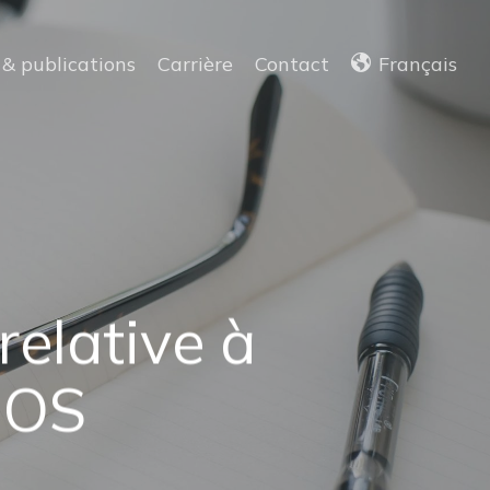
 & publications
Carrière
Contact
Français
relative à
’OOS