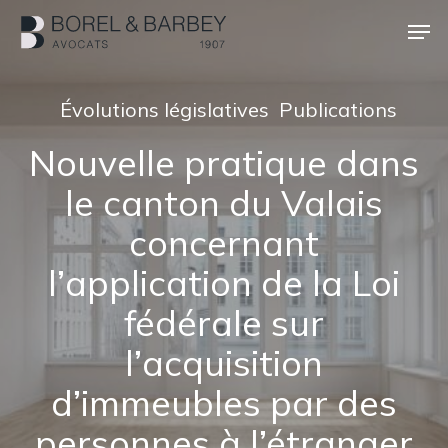
Passer
Men
au
contenu
Ferme
principal
le
Évolutions législatives
Publications
menu
Nouvelle pratique dans
le canton du Valais
concernant
l’application de la Loi
fédérale sur
l’acquisition
d’immeubles par des
personnes à l’étranger