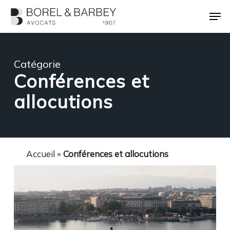
Passer
Men
au
contenu
Ferme
principal
le
menu
Catégorie
Conférences et
allocutions
Accueil
»
Conférences et allocutions