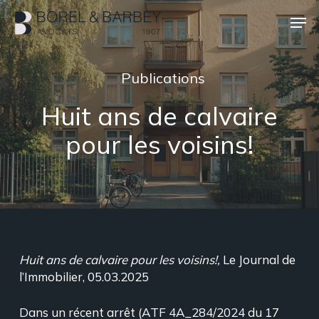
Passer
Men
au
contenu
Ferme
principal
le
Publications
menu
Huit ans de calvaire
pour les voisins!
Huit ans de calvaire pour les voisins!,
Le Journal de
l’Immobilier, 05.03.2025
Dans un récent arrêt (ATF 4A_284/2024 du 17