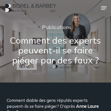
Skip
Men
to
main
Close
content
Menu
Publications
Comment des experts
peuvent-il se faire
piéger par des faux ?
Comment diable des gens réputés experts
peuvent-ils se faire piéger? D’après
Anne Laure