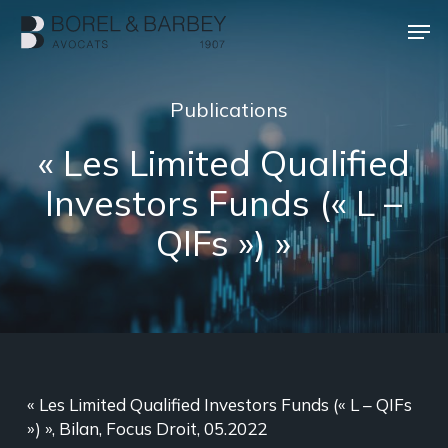
Passer
Men
au
contenu
Ferme
principal
le
Publications
menu
« Les Limited Qualified
Investors Funds (« L –
QIFs ») »
« Les Limited Qualified Investors Funds (« L – QIFs
») », Bilan, Focus Droit, 05.2022