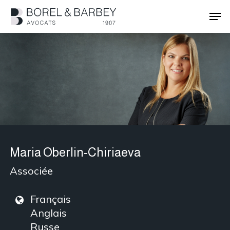
Passer
Men
au
contenu
Ferme
principal
le
menu
Maria Oberlin-Chiriaeva
Associée
Français
Anglais
Russe