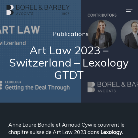
Passer
Men
au
contenu
Ferme
principal
le
Publications
menu
Art Law 2023 –
Switzerland – Lexology
GTDT
Anne Laure Bandle et Arnaud Cywie couvrent le
chapitre suisse de Art Law 2023 dans
Lexology
.