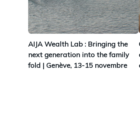
AIJA Wealth Lab : Bringing the
next generation into the family
fold | Genève, 13-15 novembre
Julia Henninger (Clientèle privée) et Jérémie
Sommaruga (Fiscal) représenteront Borel &
Barbey lors de la prochaine conférence AIJA
« Wealth Lab : Bringing the Next Generation
into the Family Fold...
10 novembre 2025