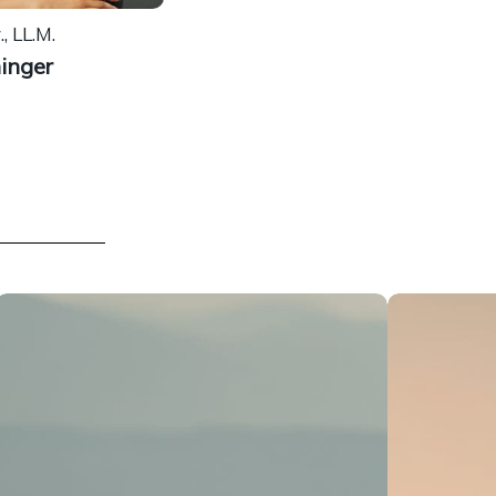
, LL.M.
ninger