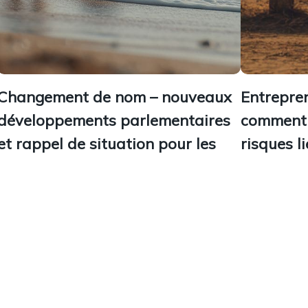
Changement de nom – nouveaux
Entrepren
développements parlementaires
comment 
et rappel de situation pour les
risques l
concubins
Le divorce p
juridiques lo
La question du nom de famille revient
entrepreneur.
régulièrement au cœur des débats en Suisse.
ces risques 
Depuis 2013, les couples mariés ne peuvent
notamment a
plus porter de double nom officiel : ils
mariage....
doivent...
10 juillet 2025
7 octobre 2025