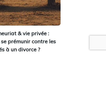
euriat & vie privée :
se prémunir contre les
iés à un divorce ?
eut avoir des conséquences
urdes pour l’entreprise d’un
 Il est donc essentiel d’anticiper
par une planification adéquate,
u moyen d’un contrat de