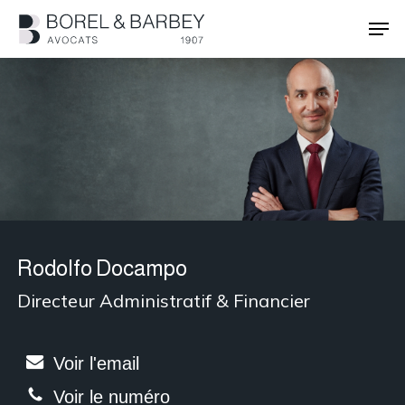
Passer
Men
au
contenu
Ferme
principal
le
menu
Rodolfo Docampo
Directeur Administratif & Financier
Voir l'email
Voir le numéro