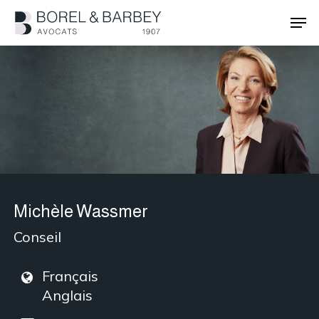
Passer
Men
au
contenu
Ferme
principal
le
menu
Michèle Wassmer
Conseil
Français
Anglais