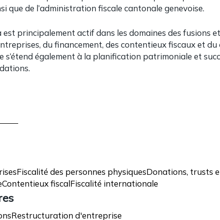
nsi que de l’administration fiscale cantonale genevoise.
st principalement actif dans les domaines des fusions et 
ntreprises, du financement, des contentieux fiscaux et du 
e s’étend également à la planification patrimoniale et succ
dations.
rises
Fiscalité des personnes physiques
Donations, trusts 
e
Contentieux fiscal
Fiscalité internationale
res
ons
Restructuration d'entreprise