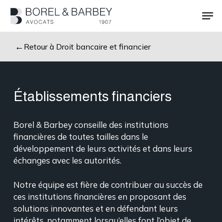
Passer
Men
au
contenu
Ferme
principal
le
Retour à Droit bancaire et financier
menu
Établissements financiers
Borel & Barbey conseille des institutions
financières de toutes tailles dans le
développement de leurs activités et dans leurs
échanges avec les autorités.
Notre équipe est fière de contribuer au succès de
ces institutions financières en proposant des
solutions innovantes et en défendant leurs
intérêts, notamment lorsqu’elles font l’objet de